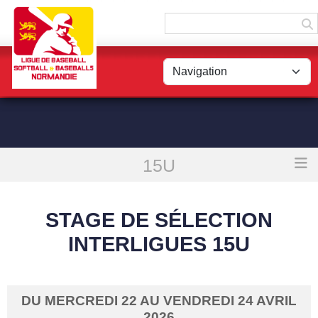
Panneau de gestion des cookies
15U
Accueil
Stage de sélection Interligues 15U
STAGE DE SÉLECTION
INTERLIGUES 15U
DU
MERCREDI
22
AU
VENDREDI
24
AVRIL
2026