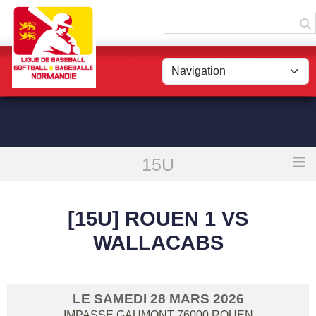
Panneau de gestion des cookies
15U
Accueil
[15U] Rouen 1 vs WallaCabs
[15U] ROUEN 1 VS
WALLACABS
LE
SAMEDI
28
MARS
2026
IMPASSE GAUMONT
76000
ROUEN