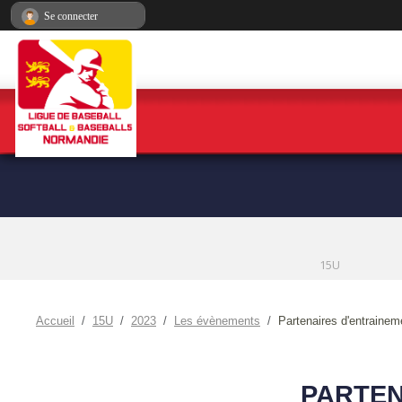
Panneau de gestion des cookies
Se connecter
15U
Accueil
15U
2023
Les évènements
Partenaires d'entrainem
PARTEN