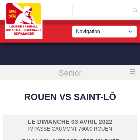
Panneau de gestion des cookies
Senior
Accueil
Rouen vs Saint-Lô
ROUEN VS SAINT-LÔ
LE
DIMANCHE
03
AVRIL
2022
IMPASSE GAUMONT
76000
ROUEN