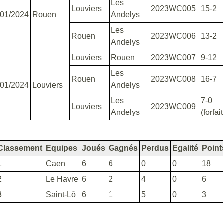
Les
Louviers
2023WC005
15-2
/01/2024
Rouen
Andelys
Les
Rouen
2023WC006
13-2
Andelys
Louviers
Rouen
2023WC007
9-12
Les
Rouen
2023WC008
16-7
/01/2024
Louviers
Andelys
Les
7-0
Louviers
2023WC009
Andelys
(forfait
Classement
Equipes
Joués
Gagnés
Perdus
Egalité
Point
1
Caen
6
6
0
0
18
2
Le Havre
6
2
4
0
6
3
Saint-Lô
6
1
5
0
3