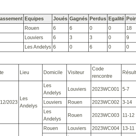
lassement
Equipes
Joués
Gagnés
Perdus
Egalité
Poi
Rouen
6
6
0
0
18
Louviers
6
3
3
0
9
Les Andelys
6
0
6
0
0
Code
te
Lieu
Domicile
Visiteur
Résult
rencontre
Les
Louviers
2023WC001
5-7
Andelys
Les
/12/2023
Louviers
Rouen
2023WC002
3-14
Andelys
Les
Rouen
2023WC003
11-12
Andelys
Rouen
Louviers
2023WC004
13-11