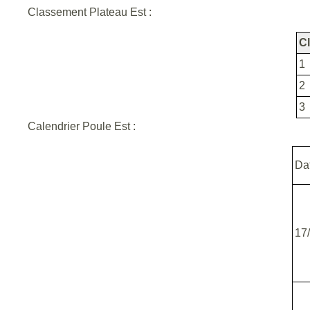
Classement Plateau Est :
C
1
2
3
Calendrier Poule Est :
Da
17